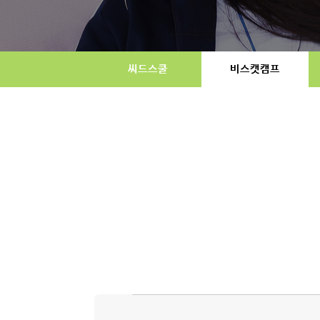
씨드스쿨
비스캣캠프