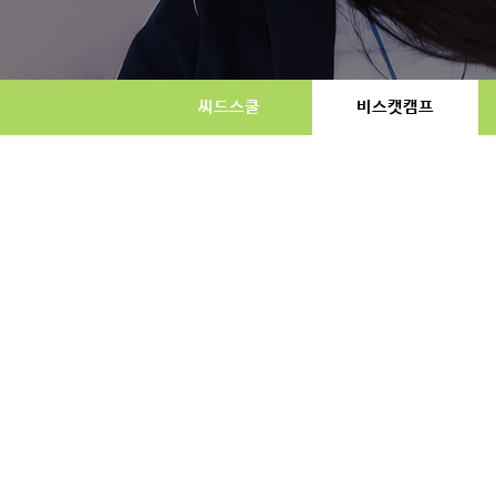
씨드스쿨
비스캣캠프