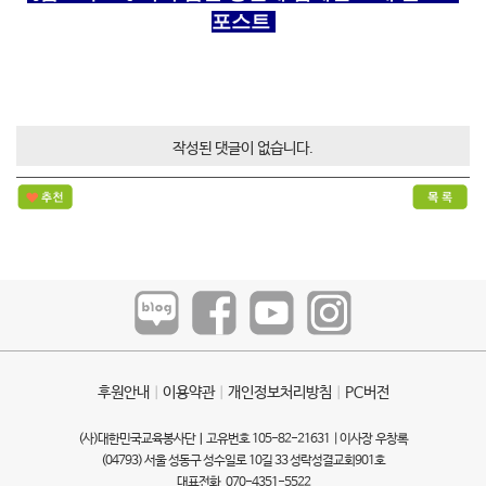
포스트
작성된 댓글이 없습니다.
후원안내
ㅣ
이용약관
ㅣ
개인정보처리방침
ㅣ
PC버전
(사)대한민국교육봉사단ㅣ고유번호 105-82-21631 | 이사장 우창록
(04793) 서울 성동구 성수일로 10길 33 성락성결교회901호
대표전화 070-4351-5522