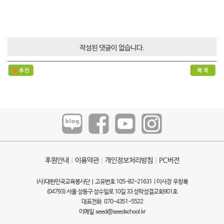
작성된 댓글이 없습니다.
후원안내
ㅣ
이용약관
ㅣ
개인정보처리방침
ㅣ
PC버전
(사)대한민국교육봉사단ㅣ고유번호 105-82-21631 | 이사장 우창록
(04793) 서울 성동구 성수일로 10길 33 성락성결교회901호
대표전화 070-4351-5522
이메일
seed@seedschool.kr