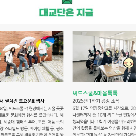
씨드스쿨&마음톡톡
2025년 1학기 종강 소식
서 펼쳐진 토요문화행사
6월 17일 덕양중학교를 시작으로, 2
요일, 씨드스쿨 각 현장에서는 서울 곳곳
나센터까지 총 10개 씨드스쿨 현장에
채로운 문화체험 행사를 즐겼습니다. 혜
행되었습니다. 1학기 여정을 마무리하며
, 세종대 캠퍼스 투어, 북촌 '어둠 속의
간의 활동을 돌아보는 영상을 함께 시청
고양 스타필드 방문, 베이킹 체험 등, 평소
언문’과 ‘3대 뉴스’ 등 자신만의 가치와
 활동들을 통해 새로운 경험과 추억을 쌓