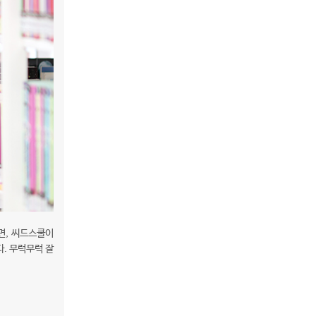
면, 씨드스쿨이
. 무럭무럭 잘