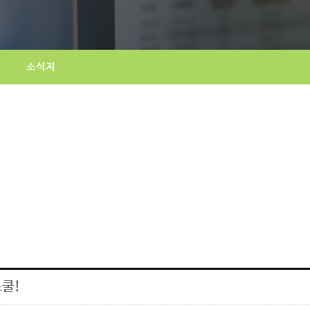
소식지
스쿨!