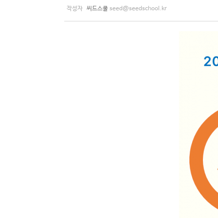
작성자
씨드스쿨
seed@seedschool.kr