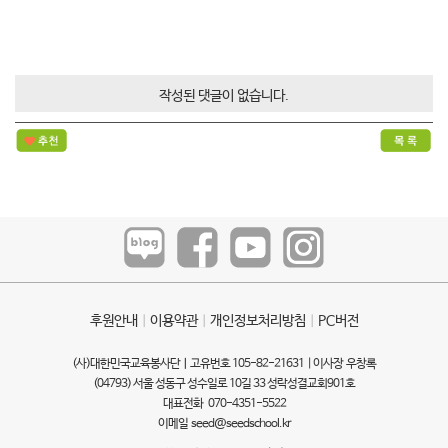
작성된 댓글이 없습니다.
후원안내
ㅣ
이용약관
ㅣ
개인정보처리방침
ㅣ
PC버전
(사)대한민국교육봉사단ㅣ고유번호 105-82-21631 | 이사장 우창록
(04793) 서울 성동구 성수일로 10길 33 성락성결교회901호
대표전화 070-4351-5522
이메일
seed@seedschool.kr