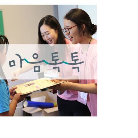
0
3
3
2
2
1
1
0
0