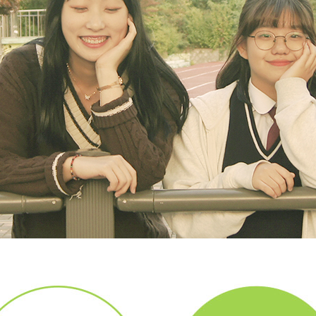
9
8
0
7
9
6
8
5
7
4
0
6
3
9
0
5
2
8
9