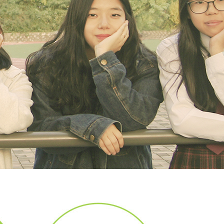
0
9
8
7
0
6
9
5
8