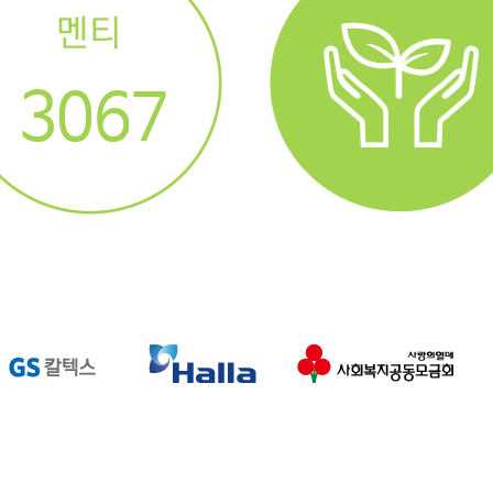
4
1
7
8
3
0
6
7
2
5
6
1
4
5
0
3
4
2
3
1
2