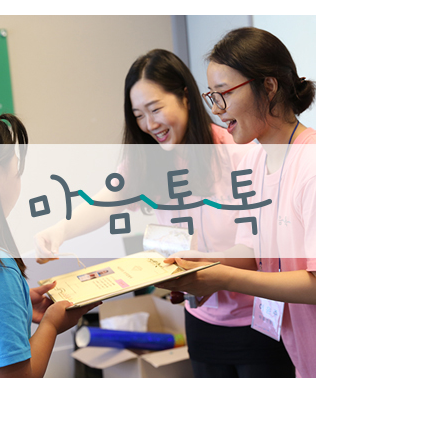
0
3
3
2
2
1
1
0
0