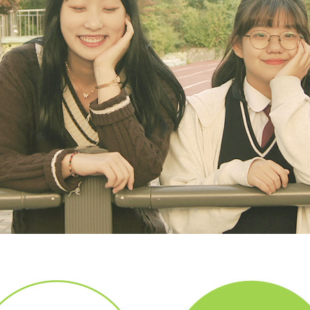
9
8
0
7
9
6
8
5
7
4
0
6
3
9
0
5
2
8
9