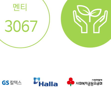
4
1
7
8
3
0
6
7
2
5
6
1
4
5
0
3
4
2
3
1
2