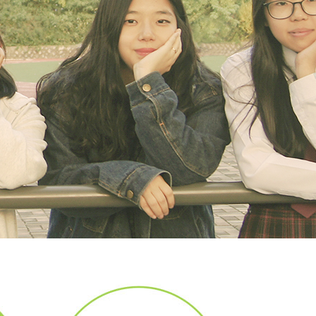
0
9
8
7
0
6
9
5
8